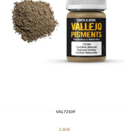
VAL73109
3.80€