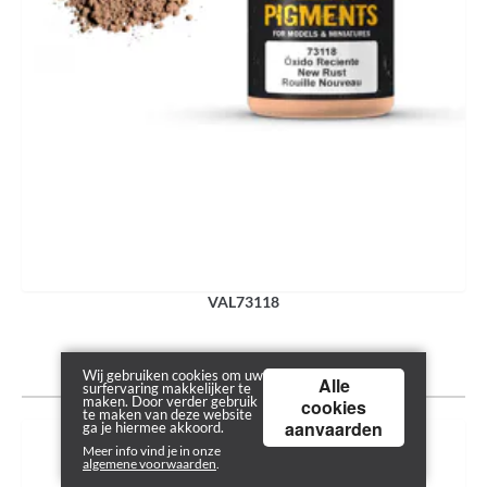
VAL73118
3.80€
Wij gebruiken cookies om uw
Alle
surfervaring makkelijker te
maken. Door verder gebruik
cookies
te maken van deze website
aanvaarden
ga je hiermee akkoord.
Meer info vind je in onze
algemene voorwaarden
.