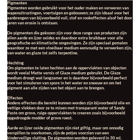
Pigmenten
Pigmenten worden gebruikt voor het ouder maken en verweren van
CADEAUBON
wapenuitrustingen, voertuigen en gebouwen; ze zijn ideaal voor het
aanbrengen van bijvoorbeeld vuil, stof en rookeffecten alsof het door
jaren van erosie is ontstaan.
De pigmenten die gekozen zijn voor deze range van producten zijn
allen aarde en ijzer oxides en daardoor extra bruikbaar voor alle
geografische en klimatische omgevingen. Ze zijn speciaal gemalen
waardoor ze met een vloeibaar medium eenvoudig te verwerken zijn,
van water en glaze tot zelfs terpentine.
Hechting
Om pigmenten te laten hechten aan de oppervlakten van objecten
wordt veelal Matte vernis of Glaze medium gebruikt. De Glaze
medium droogt wat langzamer en is daardoor bijvoorbeeld perfect
voor het simuleren van spore in het water en sneeuw en om het
pigment aan alle zijden van het object aan te brengen.
Effecten
Andere effecten die bereikt kunnen worden zijn bijvoorbeeld olie en
vettige vlekken door ze te mixen met transparant water of Sandy
Paste om grove, ruige oppervlakten te creeren zoals bijvoorbeeld
opgedroogde modder of grove roest.
Aarde en ijzer oxide pigmenten zijn niet giftig, maar om onnodig
verspillen te voorkomen, zijn de potjes voorzien van een
kinderveilige sluiting. De pigmenten worden geleverd in 30 ml.