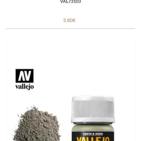
VAL73103
3.80€