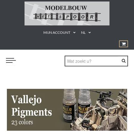
MIJN ACCOUNT
NL
TREINEN
GEREEDSCHAPPEN
¨PRODUCTEN EN MATERIALEN
KUNSTSTOF BOUWDOZEN
STATISCHE MODELLEN
PROMOTIE