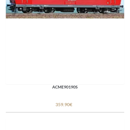
ACME90190S
359.90€