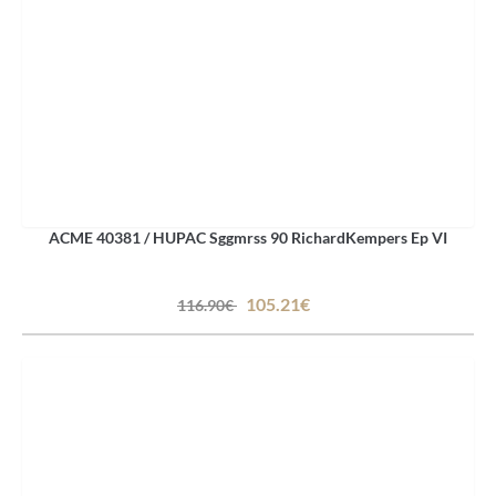
ACME 40381 / HUPAC Sggmrss 90 RichardKempers Ep VI
105.21€
116.90€