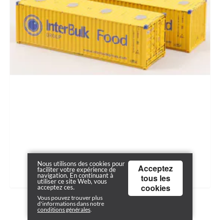
Nous utilisons des cookies pour
Acceptez
faciliter votre expérience de
navigation. En continuant à
tous les
utiliser ce site Web, vous
cookies
acceptez ces.
ACME 95051 / 2 x 30' containers "Interbulk Food"
Vous pouvez trouver plus
d'informations dans notre
conditions générales
.