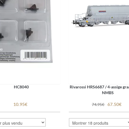
HC8040
Rivarossi HRS6687 / 4-assige gr
NMBS
10.95€
67.50€
74.95€