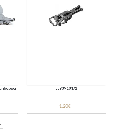
aanhopper
LL939101/1
1.20€