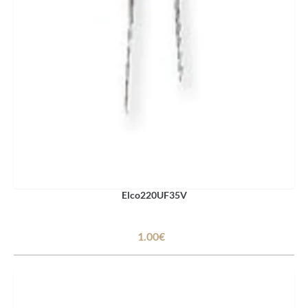
Elco220UF35V
1.00€