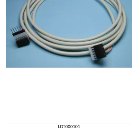
LDT000101