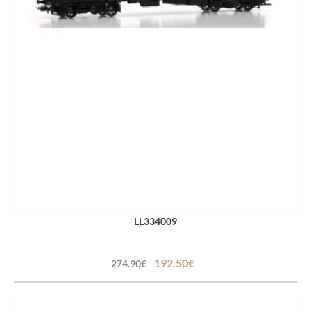
LL334009
192.50€
274.90€