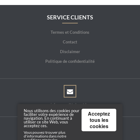
SERVICE CLIENTS
Termes et Conditions
Contact
Disclaimer
Politique de confidentialité
info.spoor@telenet.be
Nous utilisons des cookies pour
Acceptez
faciliter votre expérience de
navigation. En continuant à
tous les
utiliser ce site Web, vous
cookies
acceptez ces.
Copyright © 2026 | Powered by
Tilroy
Vous pouvez trouver plus
d'informations dans notre
conditions générales
.