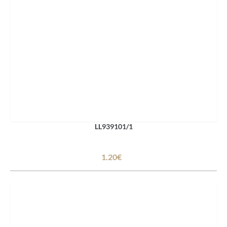
LL939101/1
1.20€