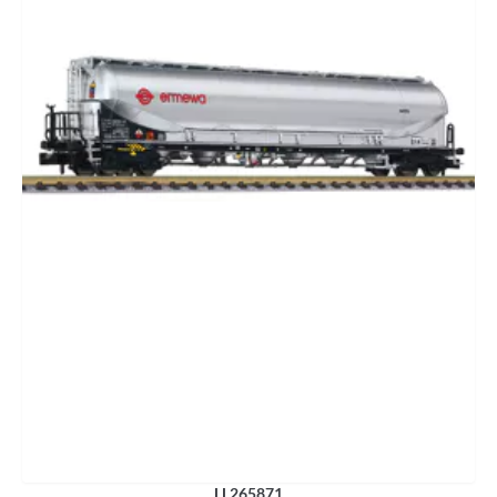
LL265871