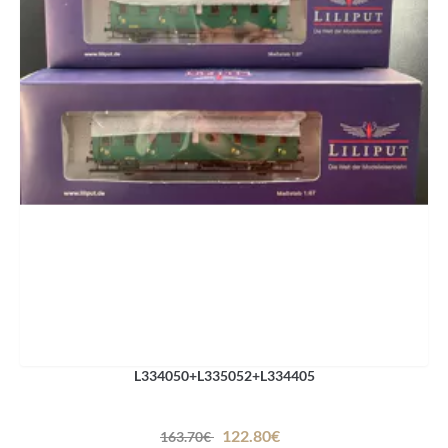
L334050+L335052+L334405
122.80€
163.70€