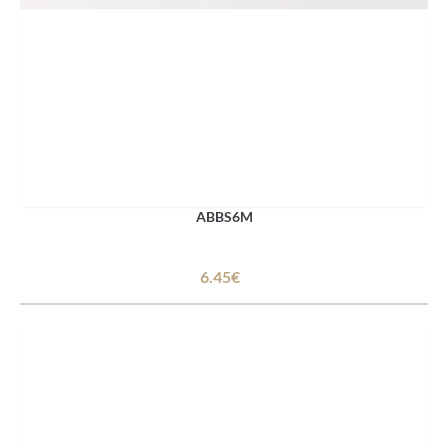
ABBS6M
6.45€