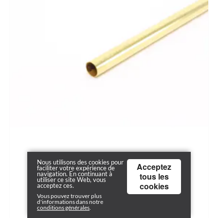
Nous utilisons des cookies pour
Acceptez
faciliter votre expérience de
navigation. En continuant à
tous les
utiliser ce site Web, vous
cookies
acceptez ces.
Vous pouvez trouver plus
d'informations dans notre
conditions générales
.