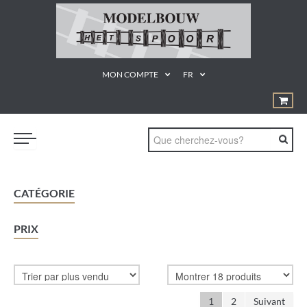
MON COMPTE
FR
TRAINS
CATÉGORIE
GEREEDSCHAPPEN
PRIX
¨PRODUCTEN EN MATERIALEN
KUNSTSTOF BOUWDOZEN
STATISCHE MODELLEN
1
2
Suivant
PROMOTIE