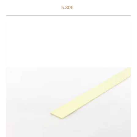
5.80€