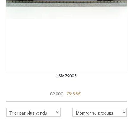
LSM79005
79.95€
89.00€