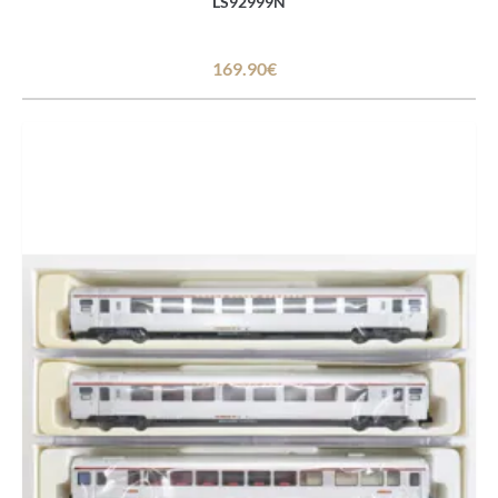
LS92999N
169.90€